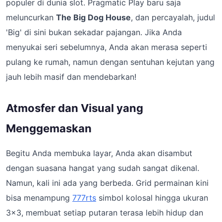
populer di dunia slot. Pragmatic Play baru saja
meluncurkan
The Big Dog House
, dan percayalah, judul
'Big' di sini bukan sekadar pajangan. Jika Anda
menyukai seri sebelumnya, Anda akan merasa seperti
pulang ke rumah, namun dengan sentuhan kejutan yang
jauh lebih masif dan mendebarkan!
Atmosfer dan Visual yang
Menggemaskan
Begitu Anda membuka layar, Anda akan disambut
dengan suasana hangat yang sudah sangat dikenal.
Namun, kali ini ada yang berbeda. Grid permainan kini
bisa menampung
777rts
simbol kolosal hingga ukuran
3×3, membuat setiap putaran terasa lebih hidup dan