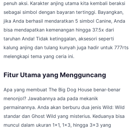
penuh aksi. Karakter anjing utama kita kembali beraksi
sebagai simbol dengan bayaran tertinggi. Bayangkan,
jika Anda berhasil mendaratkan 5 simbol Canine, Anda
bisa mendapatkan kemenangan hingga 37.5x dari
taruhan Anda! Tidak ketinggalan, aksesori seperti
kalung anjing dan tulang kunyah juga hadir untuk 777rts
melengkapi tema yang ceria ini.
Fitur Utama yang Mengguncang
Apa yang membuat The Big Dog House benar-benar
menonjol? Jawabannya ada pada mekanik
permainannya. Anda akan berburu dua jenis Wild: Wild
standar dan Ghost Wild yang misterius. Keduanya bisa
muncul dalam ukuran 1×1, 1×3, hingga 3×3 yang