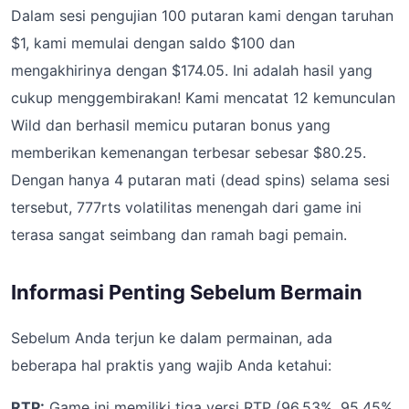
Dalam sesi pengujian 100 putaran kami dengan taruhan
$1, kami memulai dengan saldo $100 dan
mengakhirinya dengan $174.05. Ini adalah hasil yang
cukup menggembirakan! Kami mencatat 12 kemunculan
Wild dan berhasil memicu putaran bonus yang
memberikan kemenangan terbesar sebesar $80.25.
Dengan hanya 4 putaran mati (dead spins) selama sesi
tersebut, 777rts volatilitas menengah dari game ini
terasa sangat seimbang dan ramah bagi pemain.
Informasi Penting Sebelum Bermain
Sebelum Anda terjun ke dalam permainan, ada
beberapa hal praktis yang wajib Anda ketahui:
RTP:
Game ini memiliki tiga versi RTP (96.53%, 95.45%,