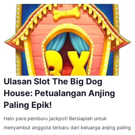
Ulasan Slot The Big Dog
House: Petualangan Anjing
Paling Epik!
Halo para pemburu jackpot! Bersiaplah untuk
menyambut anggota terbaru dari keluarga anjing paling