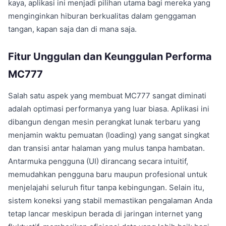
kaya, aplikasi ini menjadi pilihan utama bagi mereka yang
menginginkan hiburan berkualitas dalam genggaman
tangan, kapan saja dan di mana saja.
Fitur Unggulan dan Keunggulan Performa
MC777
Salah satu aspek yang membuat MC777 sangat diminati
adalah optimasi performanya yang luar biasa. Aplikasi ini
dibangun dengan mesin perangkat lunak terbaru yang
menjamin waktu pemuatan (loading) yang sangat singkat
dan transisi antar halaman yang mulus tanpa hambatan.
Antarmuka pengguna (UI) dirancang secara intuitif,
memudahkan pengguna baru maupun profesional untuk
menjelajahi seluruh fitur tanpa kebingungan. Selain itu,
sistem koneksi yang stabil memastikan pengalaman Anda
tetap lancar meskipun berada di jaringan internet yang