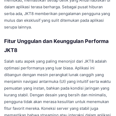
memukau, memastikan setiap detik yang Anda habiskan di
dalam aplikasi terasa berharga. Sebagai pusat hiburan
serba ada, JKT8 memberikan pengalaman pengguna yang
mulus dan eksklusif yang sulit ditemukan pada aplikasi
serupa lainnya.
Fitur Unggulan dan Keunggulan Performa
JKT8
Salah satu aspek yang paling menonjol dari JKT8 adalah
optimasi performanya yang luar biasa. Aplikasi ini
dibangun dengan mesin perangkat lunak canggih yang
menjamin navigasi antarmuka (UI) yang intuitif serta waktu
pemuatan yang instan, bahkan pada kondisi jaringan yang
kurang stabil. Dengan desain yang bersih dan minimalis,
pengguna tidak akan merasa kesulitan untuk menemukan
fitur favorit mereka. Koneksi server yang stabil juga
memastikan bahwa streaming atau interaksi dalam aplikasi